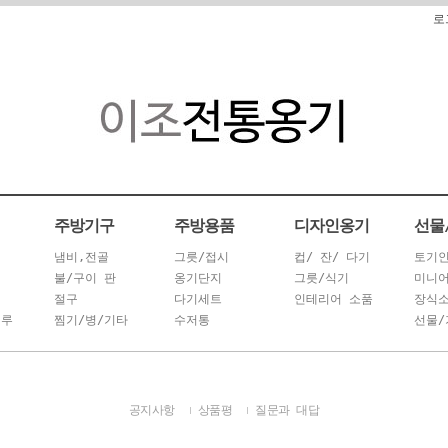
로
주방기구
주방용품
디자인옹기
선물
냄비,전골
그릇/접시
컵/ 잔/ 다기
토기
불/구이 판
옹기단지
그릇/식기
미니
절구
다기세트
인테리어 소품
장식
시루
찜기/병/기타
수저통
선물/
공지사항
상품평
질문과 대답