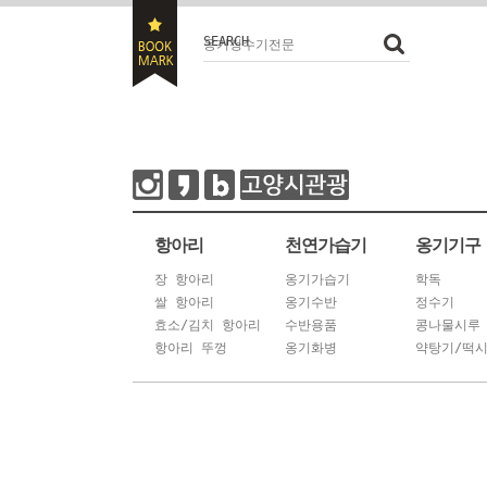
SEARCH
항아리
천연가습기
옹기기구
장 항아리
옹기가습기
학독
쌀 항아리
옹기수반
정수기
효소/김치 항아리
수반용품
콩나물시루
항아리 뚜껑
옹기화병
약탕기/떡