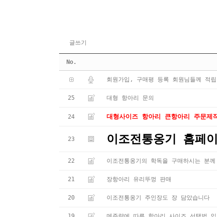
글쓰기
No.
회원가입, 구매평 등록 회원님들께 적립
25
대형 항아리 문의
대형사이즈 항아리 큰항아리 주문제작
24
이조전통옹기 홈페이
23
22
이조전통옹기의 학독을 구매하시는 분께
21
장항아리 유리뚜껑 판매
20
이조전통옹기 주인장도 장 담았습니다
19
메주량에 따른 항아리 사이즈 선택법 