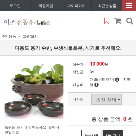
로그인
회원가입
마이페이지
최근본상품
주방용품
그릇/접시
다용도 옹기 수반, 수생식물화분, 식기로 추천해요.
10,000
상품가
원
적립금
3%
개별(비례추가)
지역
배송비
별
디자인
총 상품 금액
0
원
숨쉬는 옹기에 담아드세요. 얼마나
맛있게요
관심상품
장바구니